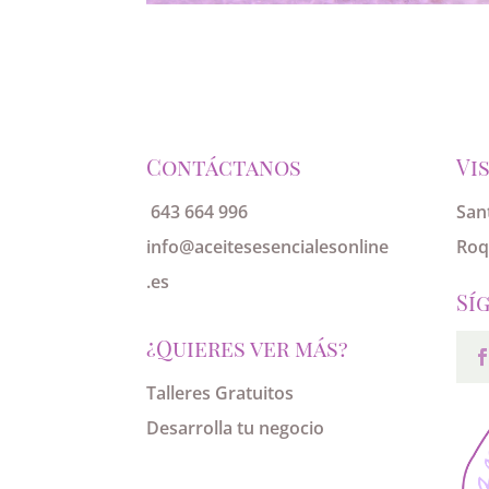
Contáctanos
Vi
643 664 996
San
info@aceitesesencialesonline
Roq
.es
Sí
¿Quieres ver más?
Talleres Gratuitos
Desarrolla tu negocio