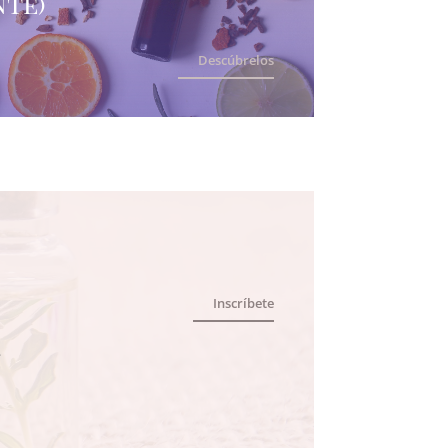
nte)
Descúbrelos
Inscríbete
e