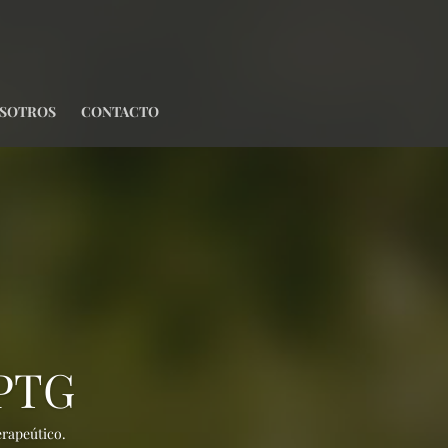
OSOTROS
CONTACTO
PTG
erapeútico.